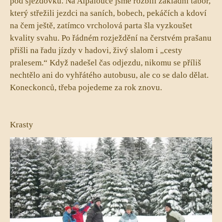
pod sjezdovku. Na Alpalouce jsme rozbili základní tábor,
který střežili jezdci na saních, bobech, pekáčích a kdoví
na čem ještě, zatímco vrcholová parta šla vyzkoušet
kvality svahu. Po řádném rozježdění na čerstvém prašanu
přišli na řadu jízdy v hadovi, živý slalom i „cesty
pralesem.“ Když nadešel čas odjezdu, nikomu se příliš
nechtělo ani do vyhřátého autobusu, ale co se dalo dělat.
Koneckonců, třeba pojedeme za rok znovu.
Krasty