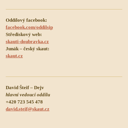
Oddílový facebook:
facebook.com/oddilsip
Střediskový web:
skauti-doubravka.cz
Junák – český skaut:
skaut.cz
David Šteif – Dejv
hlavní vedoucí oddílu
+420 723 545 478
david.steif@skaut.cz